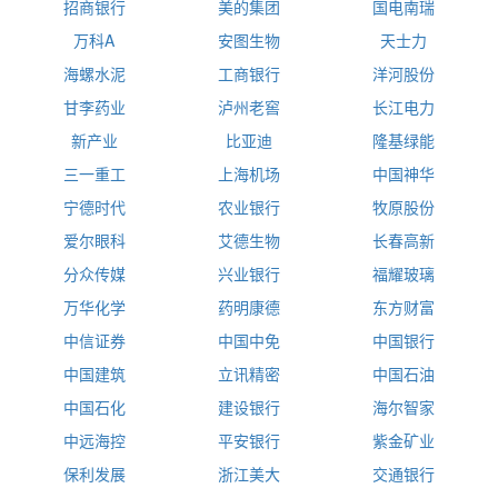
招商银行
美的集团
国电南瑞
万科A
安图生物
天士力
海螺水泥
工商银行
洋河股份
甘李药业
泸州老窖
长江电力
新产业
比亚迪
隆基绿能
三一重工
上海机场
中国神华
宁德时代
农业银行
牧原股份
爱尔眼科
艾德生物
长春高新
分众传媒
兴业银行
福耀玻璃
万华化学
药明康德
东方财富
中信证券
中国中免
中国银行
中国建筑
立讯精密
中国石油
中国石化
建设银行
海尔智家
中远海控
平安银行
紫金矿业
保利发展
浙江美大
交通银行