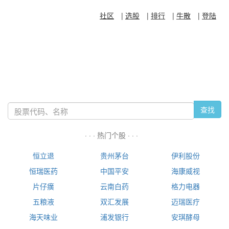
社区
|
选股
|
排行
|
牛散
|
登陆
查找
· · · 热门个股 · · ·
恒立退
贵州茅台
伊利股份
恒瑞医药
中国平安
海康威视
片仔癀
云南白药
格力电器
五粮液
双汇发展
迈瑞医疗
海天味业
浦发银行
安琪酵母