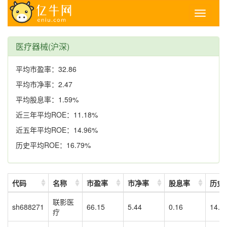
Toggle
navigati
医疗器械(沪深)
平均市盈率：32.86
平均市净率：2.47
平均股息率：1.59%
近三年平均ROE：11.18%
近五年平均ROE：14.96%
历史平均ROE：16.79%
代码
名称
市盈率
市净率
股息率
历史
联影医
sh688271
66.15
5.44
0.16
14.1
疗