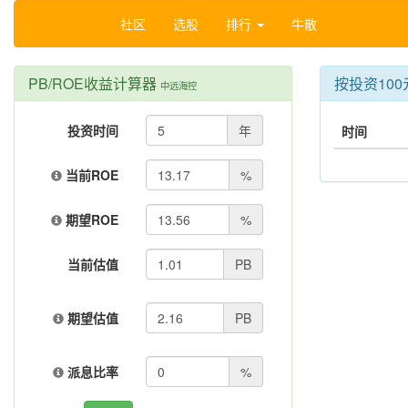
社区
选股
排行
牛散
PB/ROE收益计算器
按投资10
中远海控
投资时间
年
时间
当前ROE
%
期望ROE
%
当前估值
PB
期望估值
PB
派息比率
%