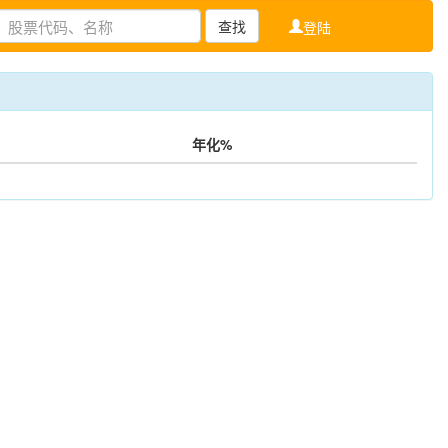
查找
登陆
年化%