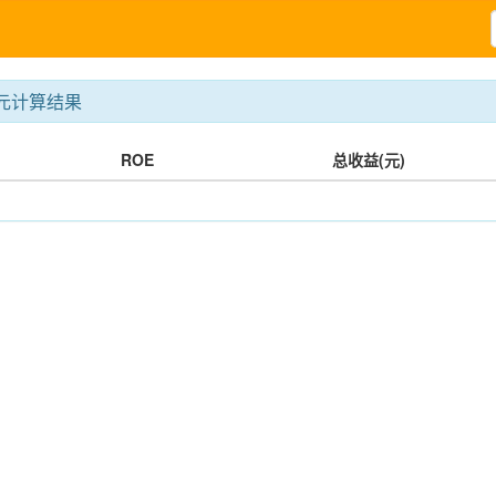
0元计算结果
ROE
总收益(元)