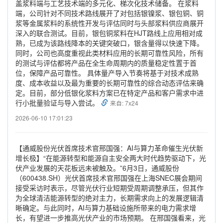
盖浆料端与工艺技术端的多元化、梯次化技术储备。 在浆料
端，公司针对不同技术路线展开了对包括银镍浆、银包铜、铜
浆等金属浆料的系统性开发与评估同时与头部浆料供应商展开
深入的联合测试。目前，银包铜浆料在HJT路线上应用相对成
熟，已成为该路线降本的关键突破口，银含量得以快速下降。
同时，公司也高度重视此类材料应用的长期可靠性风险，所有
的测试与评估都将产品在全生命周期内的质量稳定性置于首
位，保障产品可靠性。 具体量产导入节奏将基于对技术成熟
度、成本收益以及最为重要的长期可靠性的综合动态评估来确
定。目前，部分低银化浆料方案已在特定产品和客户需求中进
行小批量验证与导入尝试。
来自: 7x24
2026-06-10 17:01:23
【通威股份光伏首席技术官邢国强：AI与算力革命催生光伏新
增长极】“在能源转型和能源自主安全两大时代趋势驱动下，光
伏产业发展的天花板远未被触及。”6月3日，通威股份
（600438.SH）光伏首席技术官邢国强在上海SNEC展会期间
接受采访时表示，尽管光伏行业短期受周期调整承压，但其作
为全球清洁能源转型的绝对主力，长期需求向上的发展逻辑清
晰确定。与此同时，AI与算力基础设施所带来的电力需求增
长，有望进一步推高光伏产业的市场预期。 在邢国强看来，光