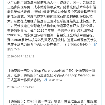
伏产业的广阔发展前景依托两大不可逆趋势。其一，光储结合
正逐步实现平价，成本优势持续放大。随着光伏技术降本和储
能系统价格走低，“光伏+储能”已成为全球多个区域最具经济性
的能源形式，其度电成本相较传统化石能源的差距将持续拉
大，从而在底层经济性逻辑上驱动全球能源结构加速转型。其
二，光伏发电在全球电力结构中的渗透率仍有巨大提升空间。
有关数据显示，截至2025年年底，全球光伏累计装机刚突破
2900GW。而多家国际机构预测，若要实现全球碳中和目标，
到2050年累计装机需达到数万吉瓦级别。这意味着现有光伏发
电在全球电力体系中占比仍处在低位。（《中国经营报》）
来自: 7x24
2026-06-07 13:01:12
【通威股份与One Stop Warehouse达成合作】据通威股份消
息，近期，通威股份与澳洲光伏分销商One Stop Warehouse
正式签署合作框架协议。
来自: 7x24
2026-05-13 18:41:40
【通威股份：2026年第一季度计提资产减值准备及资产报废减