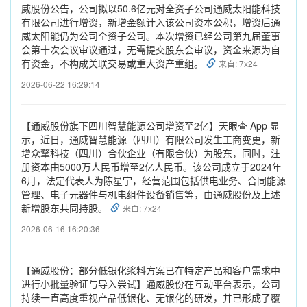
威股份公告，公司拟以50.6亿元对全资子公司通威太阳能科技
有限公司进行增资，新增金额计入该公司资本公积，增资后通
威太阳能仍为公司全资子公司。本次增资已经公司第九届董事
会第十次会议审议通过，无需提交股东会审议，资金来源为自
有资金，不构成关联交易或重大资产重组。
来自: 7x24
2026-06-22 16:29:14
【通威股份旗下四川智慧能源公司增资至2亿】天眼查 App 显
示，近日，通威智慧能源（四川）有限公司发生工商变更，新
增众擎科技（四川）合伙企业（有限合伙）为股东，同时，注
册资本由5000万人民币增至2亿人民币。该公司成立于2024年
6月，法定代表人为陈星宇，经营范围包括供电业务、合同能源
管理、电子元器件与机电组件设备销售等，由通威股份及上述
新增股东共同持股。
来自: 7x24
2026-06-16 16:20:36
【通威股份：部分低银化浆料方案已在特定产品和客户需求中
进行小批量验证与导入尝试】通威股份在互动平台表示，公司
持续一直高度重视产品低银化、无银化的研发，并已形成了覆