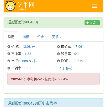
Toggle
navigati
通威股份(600438)
加关注
常用
指标
资金
更多
价 格：
13.08 元
市盈率：
-7.06
市净率：
1.35
股息率：
0%
市 值：
588.86 亿
ROE：
-22.71%
市销率：
0.67
↑↓ 移动
2025Q3：
净利润-52.7亿同比+32.64%
通威股份(600438)历史市盈率