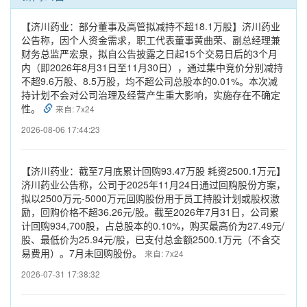
【济川药业：部分董事及高管拟减持不超18.1万股】济川药业
公告称，因个人资金需求，职工代表董事黄曲荣、副总经理兼
财务总监严宏泉，拟自公告披露之日起15个交易日后的3个月
内（即2026年8月31日至11月30日），通过集中竞价分别减持
不超9.6万股、8.5万股，均不超公司总股本的0.01%。本次减
持计划不会对公司治理及经营产生重大影响，实施存在不确定
性。
来自: 7x24
2026-08-06 17:44:23
【济川药业：截至7月底累计回购93.47万股 耗资2500.1万元】
济川药业公告称，公司于2025年11月24日通过回购股份方案，
拟以2500万元-5000万元回购股份用于员工持股计划或股权激
励，回购价格不超36.26元/股。截至2026年7月31日，公司累
计回购934,700股，占总股本的0.10%，购买最高价为27.49元/
股、最低价为25.94元/股，已支付总金额2500.1万元（不含交
易费用）。7月未回购股份。
来自: 7x24
2026-07-31 17:38:32