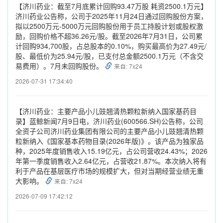
【济川药业：截至7月底累计回购93.47万股 耗资2500.1万元】
济川药业公告称，公司于2025年11月24日通过回购股份方案，
拟以2500万元-5000万元回购股份用于员工持股计划或股权激
励，回购价格不超36.26元/股。截至2026年7月31日，公司累
计回购934,700股，占总股本的0.10%，购买最高价为27.49元/
股、最低价为25.94元/股，已支付总金额2500.1万元（不含交
易费用）。7月未回购股份。
来自: 7x24
2026-07-31 17:34:40
【济川药业：主要产品小儿豉翘清热颗粒新纳入国家基药目
录】蓝鲸新闻7月9日电，济川药业(600566.SH)公告称，公司
全资子公司济川药业集团有限公司的主要产品小儿豉翘清热颗
粒新纳入《国家基本药物目录(2026年版)》。该产品为独家品
种，2025年度销售收入15.19亿元，占公司营收24.43%；2026
年第一季度销售收入2.64亿元，占营收21.87%。本次纳入将有
利于产品在基层医疗市场的规模扩大，但对当期经营业绩无重
大影响。
来自: 7x24
2026-07-09 17:42:12