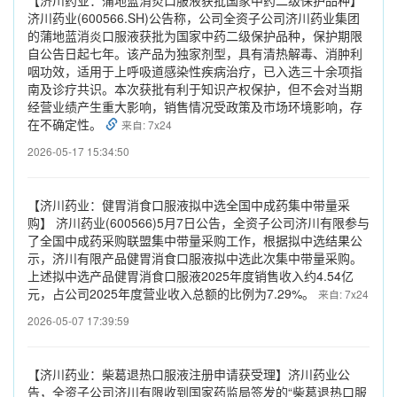
济川药业(600566.SH)公告称，公司全资子公司济川药业集团
的蒲地蓝消炎口服液获批为国家中药二级保护品种，保护期限
自公告日起七年。该产品为独家剂型，具有清热解毒、消肿利
咽功效，适用于上呼吸道感染性疾病治疗，已入选三十余项指
南及诊疗共识。本次获批有利于知识产权保护，但不会对当期
经营业绩产生重大影响，销售情况受政策及市场环境影响，存
在不确定性。
来自: 7x24
2026-05-17 15:34:50
【济川药业：健胃消食口服液拟中选全国中成药集中带量采
购】 济川药业(600566)5月7日公告，全资子公司济川有限参与
了全国中成药采购联盟集中带量采购工作，根据拟中选结果公
示，济川有限产品健胃消食口服液拟中选此次集中带量采购。
上述拟中选产品健胃消食口服液2025年度销售收入约4.54亿
元，占公司2025年度营业收入总额的比例为7.29%。
来自: 7x24
2026-05-07 17:39:59
【济川药业：柴葛退热口服液注册申请获受理】济川药业公
告，全资子公司济川有限收到国家药监局签发的“柴葛退热口服