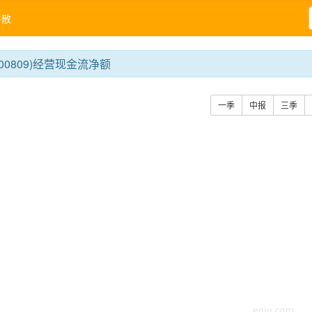
牛散
00809)经营现金流净额
一季
中报
三季