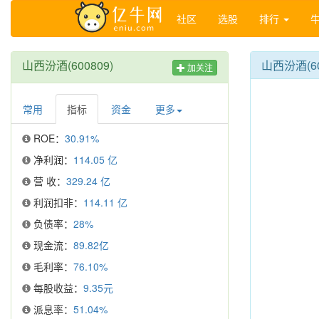
社区
选股
排行
山西汾酒(600809)
山西汾酒(6
加关注
常用
指标
资金
更多
ROE：
30.91%
净利润：
114.05 亿
营 收：
329.24 亿
利润扣非：
114.11 亿
负债率：
28%
现金流：
89.82亿
毛利率：
76.10%
每股收益：
9.35元
派息率：
51.04%