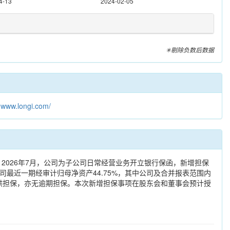
4-13
2024-02-05
✳剔除负数后数据
：
www.longi.com/
称，2026年7月，公司为子公司日常经营业务开立银行保函，新增担保
公司最近一期经审计归母净资产44.75%，其中公司及合并报表范围内
提供担保，亦无逾期担保。本次新增担保事项在股东会和董事会预计授