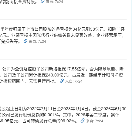
基绿能间接全资持股。
来自: 7x24
6年半年度归属于上市公司股东的净亏损为34亿元到38亿元，扣除非经
.04亿元。业绩亏损主因光伏行业供需关系未显著改善，企业经营承压，
汇兑损失等。
来自: 7x24
6月，公司为全资及控股子公司新增担保17.55亿元，含为隆基氢能、隆
公司及子公司累计担保240.00亿元，占最近一期经审计归母净资
在预计授权范围内，无需另行审批。
来自: 7x24
起止日期为2022年7月11日至2028年1月4日。截至2026年6月30
股前公司已发行股份总额的0.001%。其中，2026年第二季度，累计
9.95亿元，占可转债发行总量的99.92%。
来自: 7x24