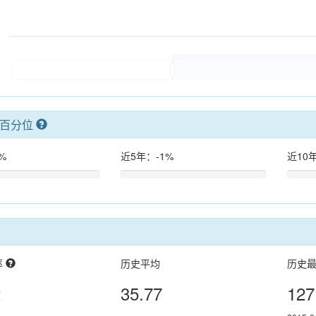
率百分位
%
近5年：-1%
近10
率
历史平均
历史
2
35.77
127