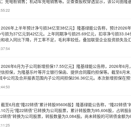
站；充电桩销售；机动车充电销售等。企查查股权穿透显示，该公司由隆
:55:22
2026年上半年预计净亏损34亿至38亿元】隆基绿能公告称，预计202
亏损为37亿元到42亿元。上年同期净亏损25.69亿元，扣非净亏损33
量和收入同比下降，开工率不足，毛利率较低，叠加联营企业投资损失及
:37:54
2026年6月为子公司新增担保17.55亿元】隆基绿能公告称，2026年
信担保，为隆基乐叶等开立银行保函、提供合同履约担保等。截至6月末，
%，其中公司及合并报表范围内子公司间担保236.36亿元。本次新增担保
:44:50
至6月底“隆22转债”累计转股95606股】隆基绿能公告称，“隆22转债”转股
1.10万元“隆22转债”已转换为公司股票，累计转股数为95,606股，占转
“隆22转债”转换为公司股票，转股数量为3,084股。尚未转股的可转债金额为6
:11:25