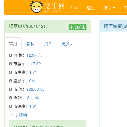
社区
选股
排行
隆基绿能(601012)
隆基绿能(6
加关注
常用
指标
资金
更多
价 格：
12.97 元
市盈率：
-17.82
市净率：
1.71
股息率：
0%
市 值：
982.88 亿
ROE：
-8.11%
市销率：
1.31
↑↓ 移动