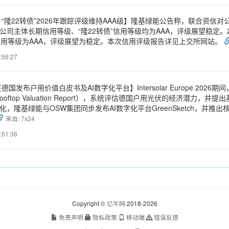
“隆22转债”2026年跟踪评级维持AAA级】隆基绿能公告称，联合资信对公
）公司主体长期信用等级、“隆22转债”信用等级均为AAA，评级展望稳定
”信用等级为AAA，评级展望为稳定。本次信用评级报告详见上交所网站。
:56:27
德国发布户用价值白皮书及AI数字化平台】Intersolar Europe 2
ooftop Valuation Report），系统评估德国户用光伏的经济潜
化，隆基绿能与OSW集团同步发布AI数字化平台GreenSketch，并推出核心
来自: 7x24
:51:36
Copyright ©
亿牛网
2018-2026
免责声明
隐私政策
移动端
错误反馈