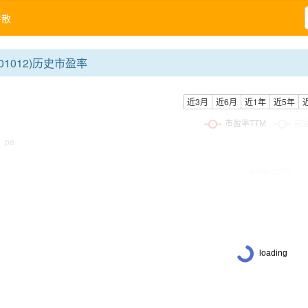
牛散
01012)历史市盈率
近3月
近6月
近1年
近5年