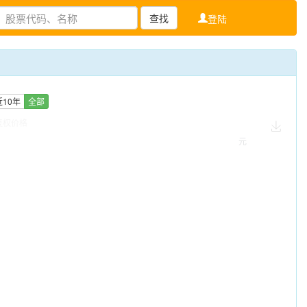
查找
登陆
近10年
全部