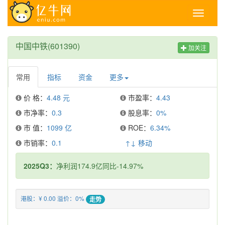
Toggle
navigati
中国中铁(601390)
加关注
常用
指标
资金
更多
价 格：
4.48 元
市盈率：
4.43
市净率：
0.3
股息率：
0%
市 值：
1099 亿
ROE：
6.34%
市销率：
0.1
↑↓ 移动
2025Q3：
净利润174.9亿同比-14.97%
港股：¥ 0.00 溢价：0%
走势