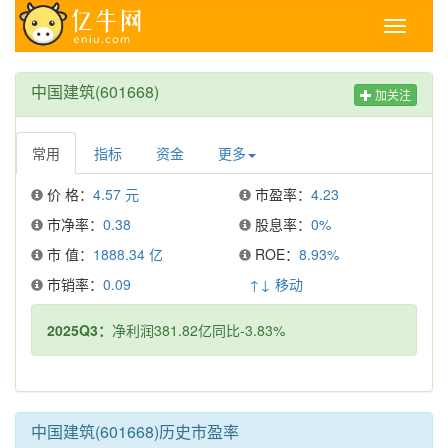
Toggle
navigati
中国建筑(601668)
加关注
常用
指标
资金
更多
价 格：
4.57 元
市盈率：
4.23
市净率：
0.38
股息率：
0%
市 值：
1888.34 亿
ROE：
8.93%
市销率：
0.09
↑↓ 移动
2025Q3：
净利润381.82亿同比-3.83%
中国建筑(601668)历史市盈率