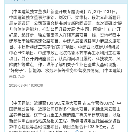
【中国建筑独立董事赴新疆开展专题调研】7月27日至31日，
中国建筑独立董事孙承铭、刘汝臣、梁维特、段洪义赴新疆开
展专题调研。公司董事会秘书刘立新陪同调研。本次调研以“提
升价值创造能力，推动公司升级发展”为主题，围绕“十五五”开
好局、起好步，独立董事深入在疆基层项目一线，实地考察中
建基础奎独库高速公路项目、中建八局霍城县阿力麻里文旅项
目、中建新疆建工玖序“好房子”项目、中建西北院伊力特研发
中心EPC项目、中建市政西北院乌鲁木齐市再生水利用工程等
项目，并召开调研座谈会，认真询问项目履约、科技攻关、风
险防控等重点工作，详细了解相关子企业在疆重大基础设施、
“好房子”、新能源、水务环保等业务经营发展情况。(中国建筑)
来自: 7x24
2026-08-04 18:00:38
【中国建筑：近期获133.9亿元重大项目 占去年营收0.6%】中
国建筑公告称，近期公司获得多个重大项目，包括北京云蒙山
居养老社区、辽宁恒力重工大连造船厂等房屋建筑项目，以及
新建深圳西丽站站房及相关工程、新疆塔城地区托里县深城智
算中心建设等基础设施项目，项目金额合计133.9亿元，占