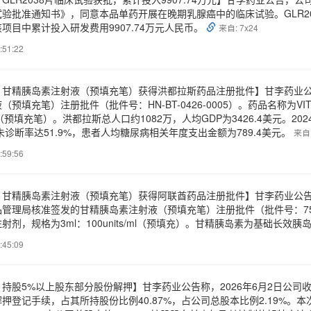
验批准通知书》，同意本品单药开展在晚期乳腺癌中的临床试验。GLR2038
项目中累计投入研发费用9907.74万元人民币。
来自: 7x24
:51:22
：甘精胰岛素注射液（预填充笔）获得洪都拉斯药品注册批件】甘李药业
（预填充笔）注册批件（批件号：HN-BT-0426-0005）。药品名称为V
s/ml（预填充笔）。洪都拉斯总人口约1082万，人均GDP为3426.4美元。
，未诊断率达51.9%，患者人均糖尿病相关年度支出金额为789.4美元。
来自:
:59:56
：甘精胰岛素注射液（预填充笔）获得阿联酋药品注册批件】甘李药业公
管理局核准签发的甘精胰岛素注射液（预填充笔）注册批件（批件号：75391-15
射剂，规格为3ml：100units/ml（预填充）。甘精胰岛素为基础长
:45:09
持股5%以上股东部分股份解押】甘李药业公告称，2026年6月2日公司收到
押登记手续，占其所持股份比例40.87%，占公司总股本比例2.19%。