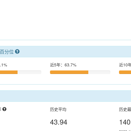
率百分位
.1%
近5年：63.7%
近10年
率
历史平均
历史
43.94
140