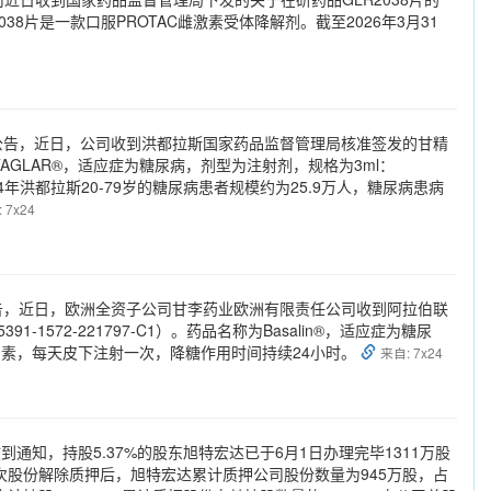
片是一款口服PROTAC雌激素受体降解剂。截至2026年3月31
公告，近日，公司收到洪都拉斯国家药品监督管理局核准签发的甘精
ITAGLAR®，适应症为糖尿病，剂型为注射剂，规格为3ml：
2024年洪都拉斯20-79岁的糖尿病患者规模约为25.9万人，糖尿病患病
 7x24
告，近日，欧洲全资子公司甘李药业欧洲有限责任公司收到阿拉伯联
72-221797-C1）。药品名称为Basalin®，适应症为糖尿
效胰岛素，每天皮下注射一次，降糖作用时间持续24小时。
来自: 7x24
通知，持股5.37%的股东旭特宏达已于6月1日办理完毕1311万股
本次股份解除质押后，旭特宏达累计质押公司股份数量为945万股，占