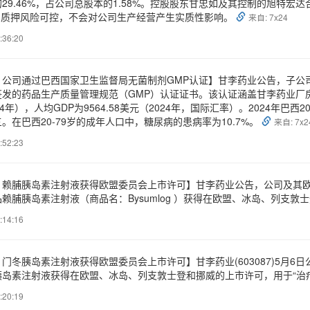
29.46%，占公司总股本的1.58%。控股股东甘忠如及其控制的旭特宏达合
%。质押风险可控，不会对公司生产经营产生实质性影响。
来自: 7x24
:36:20
：公司通过巴西国家卫生监督局无菌制剂GMP认证】甘李药业公告，子公
发的药品生产质量管理规范（GMP）认证证书。该认证涵盖甘李药业厂房
024年），人均GDP为9564.58美元（2024年，国际汇率）。2024年巴西
。在巴西20-79岁的成年人口中，糖尿病的患病率为10.7%。
来自: 7x2
:52:23
：赖脯胰岛素注射液获得欧盟委员会上市许可】甘李药业公告，公司及其
赖脯胰岛素注射液（商品名：Bysumlog ）获得在欧盟、冰岛、列支敦
:14:16
门冬胰岛素注射液获得欧盟委员会上市许可】甘李药业(603087)5月
胰岛素注射液获得在欧盟、冰岛、列支敦士登和挪威的上市许可，用于“治
:20:19