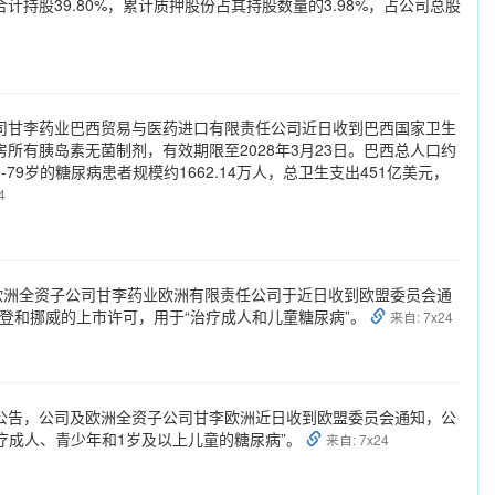
计持股39.80%，累计质押股份占其持股数量的3.98%，占公司总股
司甘李药业巴西贸易与医药进口有限责任公司近日收到巴西国家卫生
所有胰岛素无菌制剂，有效期限至2028年3月23日。巴西总人口约
20-79岁的糖尿病患者规模约1662.14万人，总卫生支出451亿美元，
4
欧洲全资子公司甘李药业欧洲有限责任公司于近日收到欧盟委员会通
士登和挪威的上市许可，用于“治疗成人和儿童糖尿病”。
来自: 7x24
6日公告，公司及欧洲全资子公司甘李欧洲近日收到欧盟委员会通知，公
疗成人、青少年和1岁及以上儿童的糖尿病”。
来自: 7x24