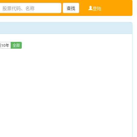
查找
登陆
近10年
全部