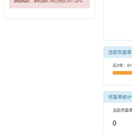
2025Q3：
净利润8.18亿同比+61.32%
当前市盈
近3年：61
市盈率统计
当前市盈
0