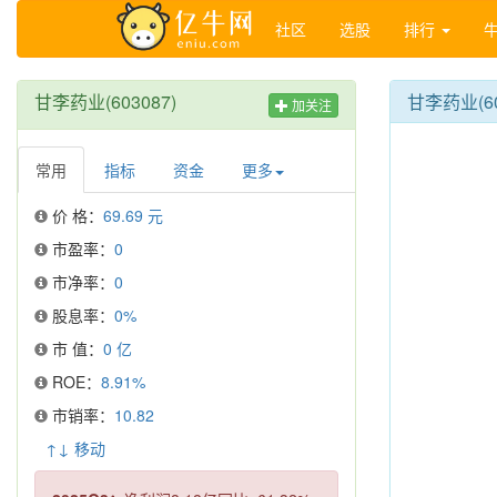
社区
选股
排行
甘李药业(603087)
甘李药业(6
加关注
常用
指标
资金
更多
价 格：
69.69 元
市盈率：
0
市净率：
0
股息率：
0%
市 值：
0 亿
ROE：
8.91%
市销率：
10.82
↑↓ 移动