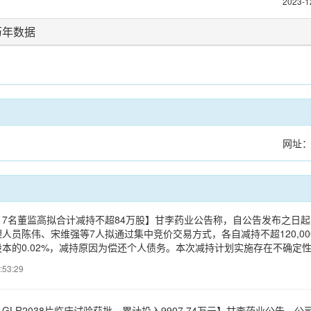
2023-1
历年数据
网址
7名董监高拟合计减持不超84万股】甘李药业公告称，自公告发布之日起满1
人员陈伟、宋维强等7人拟通过集中竞价交易方式，各自减持不超120,000股
本的0.02%，减持原因为偿还个人债务。本次减持计划实施存在不确定
:53:29
GLR2038片临床试验获批，累计投入9907.74万元】甘李药业公告，