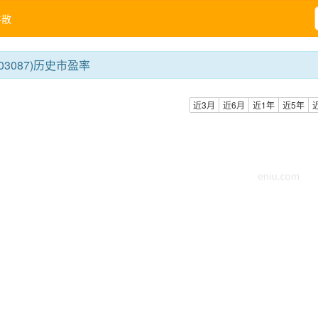
牛散
03087)历史市盈率
近3月
近6月
近1年
近5年