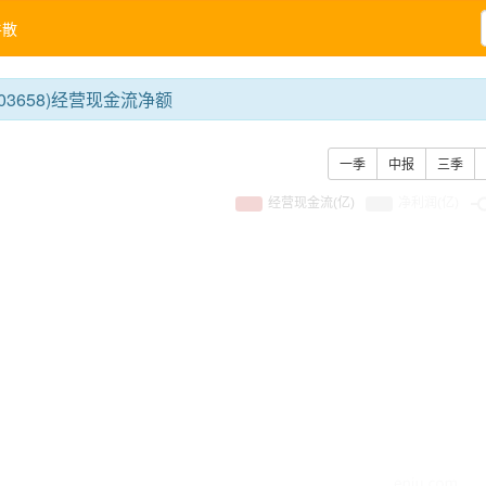
牛散
03658)经营现金流净额
一季
中报
三季