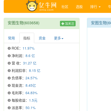
社区
选股
排行
安图生物(603658)
安图生物(6
加关注
常用
指标
资金
更多
ROE：
11.97%
净利润：
8.6 亿
营 收：
31.27 亿
利润扣非：
8.15 亿
负债率：
24.57%
现金流：
8.45亿
毛利率：
64.83%
每股收益：
1.5元
派息率：
50.1%