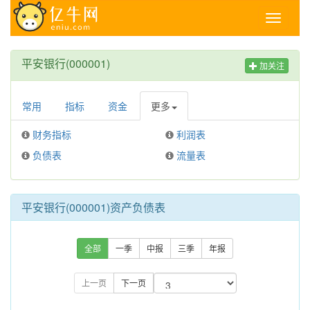
Toggle
navigati
平安银行(000001)
加关注
常用
指标
资金
更多
财务指标
利润表
负债表
流量表
平安银行(000001)资产负债表
全部
一季
中报
三季
年报
上一页
下一页