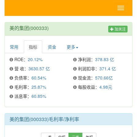
Toggle
navigati
美的集团(000333)
加关注
常用
指标
资金
更多
ROE：
20.12%
净利润：
378.83 亿
营 收：
3630.57 亿
利润扣非：
371.4 亿
负债率：
60.54%
现金流：
570.66亿
毛利率：
25.87%
每股收益：
4.98元
派息率：
60.85%
美的集团(000333)毛利率/净利率