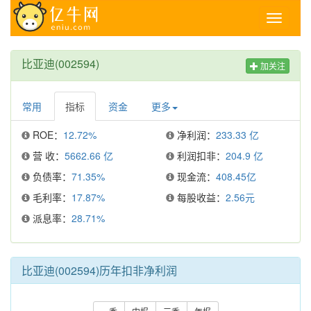
Toggle
navigati
比亚迪(002594)
加关注
常用
指标
资金
更多
ROE：
12.72%
净利润：
233.33 亿
营 收：
5662.66 亿
利润扣非：
204.9 亿
负债率：
71.35%
现金流：
408.45亿
毛利率：
17.87%
每股收益：
2.56元
派息率：
28.71%
比亚迪(002594)历年扣非净利润