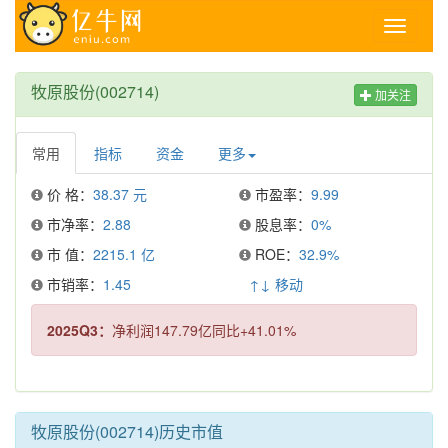
Toggle
navigati
牧原股份(002714)
加关注
常用
指标
资金
更多
价 格：
38.37 元
市盈率：
9.99
市净率：
2.88
股息率：
0%
市 值：
2215.1 亿
ROE：
32.9%
市销率：
1.45
↑↓ 移动
2025Q3：
净利润147.79亿同比+41.01%
牧原股份(002714)历史市值