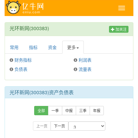
Toggle
navigati
光环新网(300383)
加关注
常用
指标
资金
更多
财务指标
利润表
负债表
流量表
光环新网(300383)资产负债表
全部
一季
中报
三季
年报
上一页
下一页