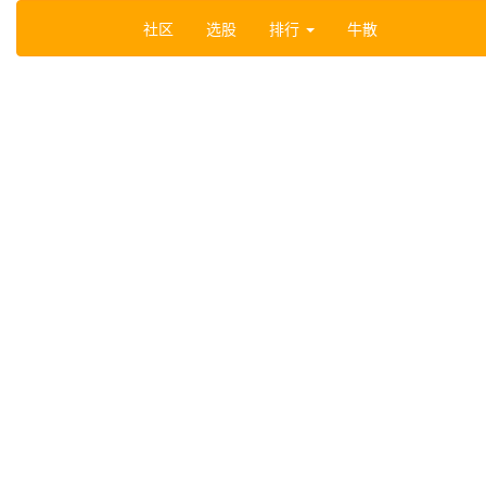
社区
选股
排行
牛散