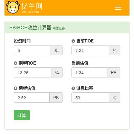
Toggle
navigati
PB/ROE收益计算器
中信证券
投资时间
当前ROE
年
%
期望ROE
当前估值
%
PB
期望估值
派息比率
PB
%
计算