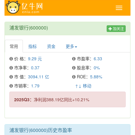
Toggle
navigati
浦发银行(600000)
加关注
常用
指标
资金
更多
价 格：
9.29 元
市盈率：
6.33
市净率：
0.37
股息率：
0%
市 值：
3094.11 亿
ROE：
5.88%
市销率：
1.79
↑↓ 移动
2025Q3：
净利润388.19亿同比+10.21%
浦发银行(600000)历史市盈率