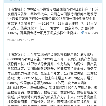
【浦发银行：300亿元小微贷专项金融债7月24日发行完毕】浦
发银行公告称，经监管批准，公司在全国银行间债券市场发行
“上海浦东发展银行股份有限公司2026年第一期小型微型企业
贷款专项金融债券”，于2026年7月22日簿记建档，7月24日发
行完毕。债券规模300亿元，期限3年，固定利率，票面利率
1.56%。募集资金将专项用于发放小微企业贷款。
来自: 7x24
2026-07-24 19:17:21
【浦发银行：上半年实现资产负债规模稳健增长】浦发银行
(600000)7月20日公告，2026年上半年，公司实现资产负债规
模稳健增长、经营效益稳步提升、业务结构主动调优、资产质
量保持稳定、集团协同效能跃升，经营态势持续向好，服务实
体经济能力有效增强。截至上半年末，公司贷款总额（含票据
贴现）为58682.51亿元，较上年末增加1642.78亿元，增长
2.88%；公司存款总额为58641.01亿元，较上年末增加
2816.66亿元，增长5.05%；累计建设超440个AI应用场景，覆
盖数智营销、数智生态、数智运营、数智风控、数智管理五大
领域，成为驱动公司发展的新质生产力。未来，公司将高度重
视投资者回报，打造长效、稳定、可预期的股东回报机制；完