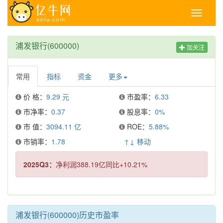
Toggle
navigati
浦发银行(600000)
加关注
常用
指标
资金
更多
价 格：
9.29 元
市盈率：
6.33
市净率：
0.37
股息率：
0%
市 值：
3094.11 亿
ROE：
5.88%
市销率：
1.78
↑↓ 移动
2025Q3：
净利润388.19亿同比+10.21%
浦发银行(600000)历史市盈率