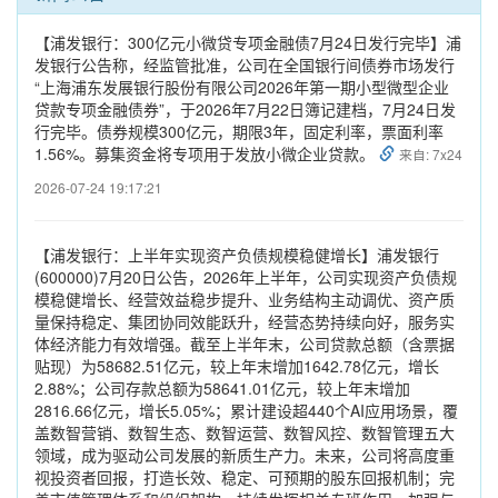
【浦发银行：300亿元小微贷专项金融债7月24日发行完毕】浦
发银行公告称，经监管批准，公司在全国银行间债券市场发行
“上海浦东发展银行股份有限公司2026年第一期小型微型企业
贷款专项金融债券”，于2026年7月22日簿记建档，7月24日发
行完毕。债券规模300亿元，期限3年，固定利率，票面利率
1.56%。募集资金将专项用于发放小微企业贷款。
来自: 7x24
2026-07-24 19:17:21
【浦发银行：上半年实现资产负债规模稳健增长】浦发银行
(600000)7月20日公告，2026年上半年，公司实现资产负债规
模稳健增长、经营效益稳步提升、业务结构主动调优、资产质
量保持稳定、集团协同效能跃升，经营态势持续向好，服务实
体经济能力有效增强。截至上半年末，公司贷款总额（含票据
贴现）为58682.51亿元，较上年末增加1642.78亿元，增长
2.88%；公司存款总额为58641.01亿元，较上年末增加
2816.66亿元，增长5.05%；累计建设超440个AI应用场景，覆
盖数智营销、数智生态、数智运营、数智风控、数智管理五大
领域，成为驱动公司发展的新质生产力。未来，公司将高度重
视投资者回报，打造长效、稳定、可预期的股东回报机制；完