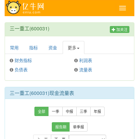
Toggle
navigati
三一重工(600031)
加关注
常用
指标
资金
更多
财务指标
利润表
负债表
流量表
三一重工(600031)现金流量表
全部
一季
中报
三季
年报
报告期
单季报