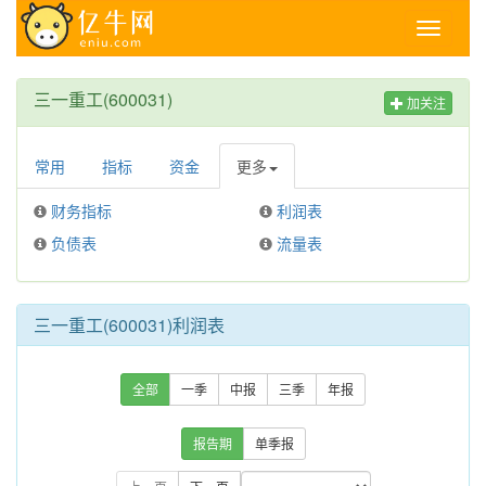
Toggle
navigati
三一重工(600031)
加关注
常用
指标
资金
更多
财务指标
利润表
负债表
流量表
三一重工(600031)利润表
全部
一季
中报
三季
年报
报告期
单季报