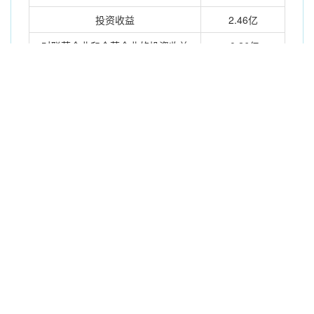
投资收益
2.46亿
对联营企业和合营企业的投资收益
-0.26亿
营业利润
60.95亿
营业外收入
0.48亿
营业外支出
0.66亿
利润总额
60.77亿
所得税费用
7.92亿
净利润
52.85亿
归属于母公司股东的净利润
52.16亿
少数股东损益
0.69亿
每股收益
基本每股收益
0.62元