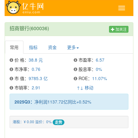
Toggle
navigati
招商银行(600036)
加关注
常用
指标
资金
更多
价 格：
38.8 元
市盈率：
6.57
市净率：
0.76
股息率：
0%
市 值：
9785.3 亿
ROE：
11.07%
市销率：
2.91
↑↓ 移动
2025Q3：
净利润1137.72亿同比+0.52%
港股：¥ 0.00 溢价：0%
走势