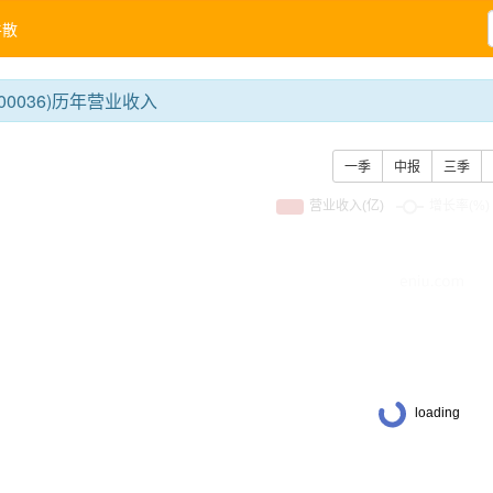
牛散
00036)历年营业收入
一季
中报
三季