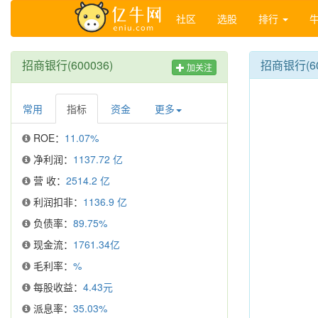
社区
选股
排行
招商银行(600036)
招商银行(6
加关注
常用
指标
资金
更多
ROE：
11.07%
净利润：
1137.72 亿
营 收：
2514.2 亿
利润扣非：
1136.9 亿
负债率：
89.75%
现金流：
1761.34亿
毛利率：
%
每股收益：
4.43元
派息率：
35.03%