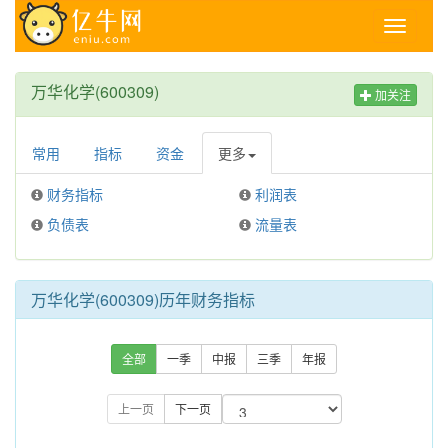
Toggle
navigati
万华化学(600309)
加关注
常用
指标
资金
更多
财务指标
利润表
负债表
流量表
万华化学(600309)历年财务指标
全部
一季
中报
三季
年报
上一页
下一页