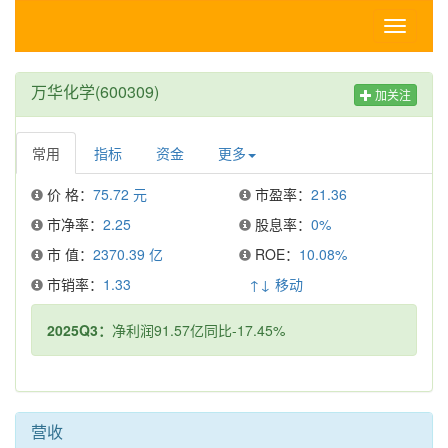
Toggle
navigati
万华化学(600309)
加关注
常用
指标
资金
更多
价 格：
75.72 元
市盈率：
21.36
市净率：
2.25
股息率：
0%
市 值：
2370.39 亿
ROE：
10.08%
市销率：
1.33
↑↓ 移动
2025Q3：
净利润91.57亿同比-17.45%
营收