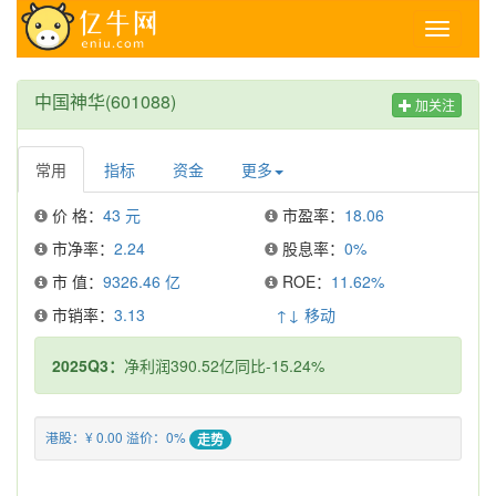
Toggle
navigati
中国神华(601088)
加关注
常用
指标
资金
更多
价 格：
43 元
市盈率：
18.06
市净率：
2.24
股息率：
0%
市 值：
9326.46 亿
ROE：
11.62%
市销率：
3.13
↑↓ 移动
2025Q3：
净利润390.52亿同比-15.24%
港股：¥ 0.00 溢价：0%
走势