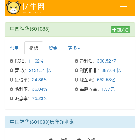
Toggle
navigati
中国神华(601088)
加关注
常用
指标
资金
更多
ROE：
11.62%
净利润：
390.52 亿
营 收：
2131.51 亿
利润扣非：
387.04 亿
负债率：
24.36%
现金流：
652.53亿
毛利率：
36.04%
每股收益：
1.97元
派息率：
75.23%
中国神华(601088)历年净利润