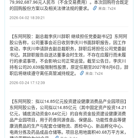
79,992,687.96元人民币（不含交易费用）。本次回购符合既定
的回购股份方案以及相关法律法规的要求。
来自: 7x24
2026-04-02 18:39:21
【东阿阿胶：副总裁李庆川辞职 继续担任党委副书记】东阿阿
胶公告称，公司董事会近日收到李庆川书面辞职报告，因工作
变动，李庆川申请辞去副总裁职务，辞职后将担任公司党委副
书记。其辞职报告自送达董事会时生效，不存在应履行而未履
行的承诺事项，不会影响公司正常运营。截至公告日，李庆川
持有公司20,639股限制性股票，原定任期至2027年8月6日，辞
职后将继续遵守离任高管减持规定。
来自: 7x24
2026-03-24 17:12:39
【东阿阿胶：拟以14.85亿元投资建设健康消费品产业园项目】
东阿阿胶公告，公司拟以14.85亿元（其中固定资产投资14.21
亿元，铺底流动资金0.64亿元）的自有资金投资建设健康消费
品产业园项目，用于药食同源食品、保健品、功能性食品等健
康消费品的生产与配套仓储物流、质检中心、新品孵化中心、
电商分拣及药品成品仓储等。项目总用地面积40.68万平方米，
建设周期约为22个月。