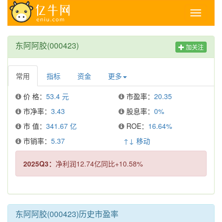
Toggle
navigati
东阿阿胶(000423)
加关注
常用
指标
资金
更多
价 格：
53.4 元
市盈率：
20.35
市净率：
3.43
股息率：
0%
市 值：
341.67 亿
ROE：
16.64%
市销率：
5.37
↑↓ 移动
2025Q3：
净利润12.74亿同比+10.58%
东阿阿胶(000423)历史市盈率