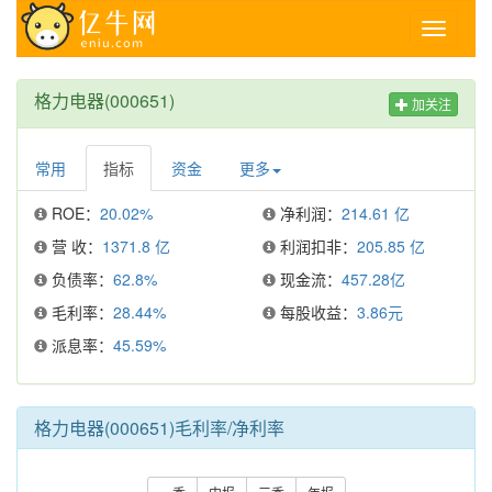
Toggle
navigati
格力电器(000651)
加关注
常用
指标
资金
更多
ROE：
20.02%
净利润：
214.61 亿
营 收：
1371.8 亿
利润扣非：
205.85 亿
负债率：
62.8%
现金流：
457.28亿
毛利率：
28.44%
每股收益：
3.86元
派息率：
45.59%
格力电器(000651)毛利率/净利率