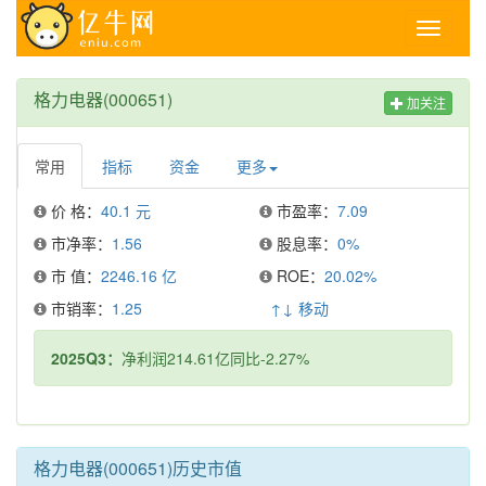
Toggle
navigati
格力电器(000651)
加关注
常用
指标
资金
更多
价 格：
40.1 元
市盈率：
7.09
市净率：
1.56
股息率：
0%
市 值：
2246.16 亿
ROE：
20.02%
市销率：
1.25
↑↓ 移动
2025Q3：
净利润214.61亿同比-2.27%
格力电器(000651)历史市值