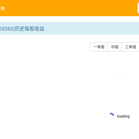
牛散
02352)历史每股收益
一季报
中报
三季报