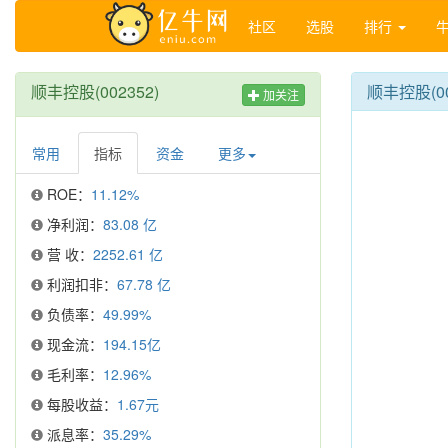
社区
选股
排行
顺丰控股(002352)
顺丰控股(0
加关注
常用
指标
资金
更多
ROE：
11.12%
净利润：
83.08 亿
营 收：
2252.61 亿
利润扣非：
67.78 亿
负债率：
49.99%
现金流：
194.15亿
毛利率：
12.96%
每股收益：
1.67元
派息率：
35.29%