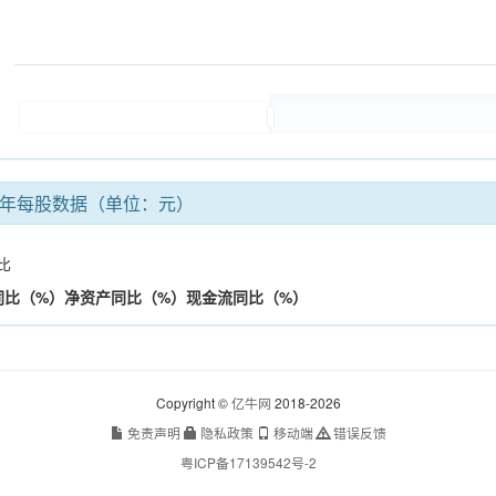
年每股数据（单位：元）
比
同比（%）
净资产
同比（%）
现金流
同比（%）
Copyright ©
亿牛网
2018-2026
免责声明
隐私政策
移动端
错误反馈
粤ICP备17139542号-2