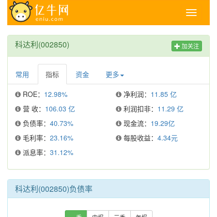
Toggle
navigati
科达利(002850)
加关注
常用
指标
资金
更多
ROE：
12.98%
净利润：
11.85 亿
营 收：
106.03 亿
利润扣非：
11.29 亿
负债率：
40.73%
现金流：
19.29亿
毛利率：
23.16%
每股收益：
4.34元
派息率：
31.12%
科达利(002850)负债率