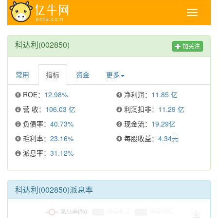
Toggle
navigati
科达利(002850)
加关注
常用
指标
资金
更多
ROE：
12.98%
净利润：
11.85 亿
营 收：
106.03 亿
利润扣非：
11.29 亿
负债率：
40.73%
现金流：
19.29亿
毛利率：
23.16%
每股收益：
4.34元
派息率：
31.12%
科达利(002850)派息率