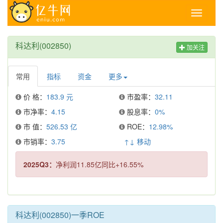
Toggle
navigati
科达利(002850)
加关注
常用
指标
资金
更多
价 格：
183.9 元
市盈率：
32.11
市净率：
4.15
股息率：
0%
市 值：
526.53 亿
ROE：
12.98%
市销率：
3.75
↑↓ 移动
2025Q3：
净利润11.85亿同比+16.55%
科达利(002850)一季ROE