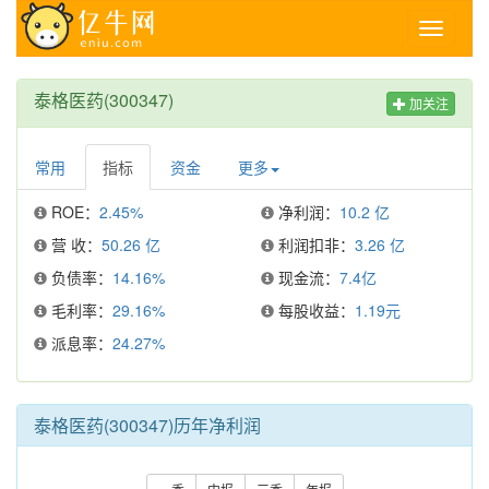
Toggle
navigati
泰格医药(300347)
加关注
常用
指标
资金
更多
ROE：
2.45%
净利润：
10.2 亿
营 收：
50.26 亿
利润扣非：
3.26 亿
负债率：
14.16%
现金流：
7.4亿
毛利率：
29.16%
每股收益：
1.19元
派息率：
24.27%
泰格医药(300347)历年净利润