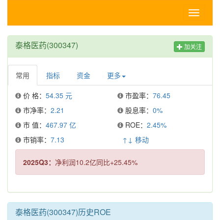
Toggle
navigati
泰格医药(300347)
加关注
常用
指标
资金
更多
价 格：
54.35 元
市盈率：
76.45
市净率：
2.21
股息率：
0%
市 值：
467.97 亿
ROE：
2.45%
市销率：
7.13
↑↓ 移动
2025Q3：
净利润10.2亿同比+25.45%
泰格医药(300347)历史ROE