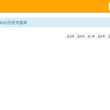
0832)历史市盈率
近3月
近6月
近1年
近5年