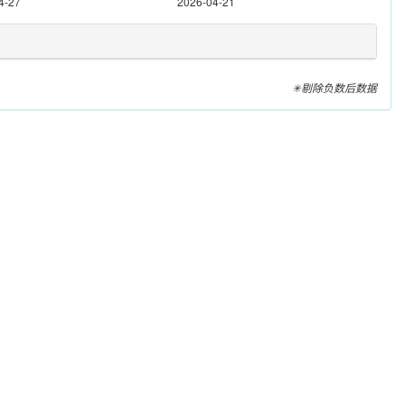
4-27
2026-04-21
✳剔除负数后数据
：
3项国家知识产权局、1项日本特许厅颁发的《发明专利证书》，分别
管的控制方法”“样本分析仪及样本输送、采集方法”。本次取得的发明
提升公司软实力。
来自: 7x24
公告机构- TÜV南德意志集团签发的IVDR CE认证，包括3项化学