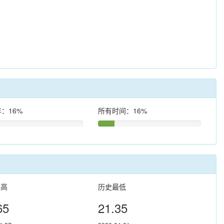
年：16%
所有时间：16%
最高
历史最低
65
21.35