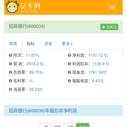
Toggle
navigati
招商银行(600036)
加关注
常用
指标
资金
更多
ROE：
11.07%
净利润：
1137.72 亿
营 收：
2514.2 亿
利润扣非：
1136.9 亿
负债率：
89.75%
现金流：
1761.34亿
毛利率：
%
每股收益：
4.43元
派息率：
35.03%
招商银行(600036)年报扣非净利润