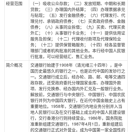
经营范围
（一）吸收公众存款；（二）发放短期、中期和长期
贷款；（三）办理国内外结算；（四）办理票据承兑
与贴现；（五）发行金融债券；（六）代理发行、代
理兑付、承销政府债券；（七）买卖政府债券、金融
债券；（八）从事同业拆借；（九）买卖、代理买卖
外汇；（十）从事银行卡业务；（十一）提供信用证
服务及担保；（十二）代理收付款项及代理保险业
务；（十三）提供保管箱服务；（十四）经各监督管
理部门或者机构批准的其他业务。本行经中国人民银
行批准，可以经营结汇、售汇业务。
简介概况
交通银行始建于1908年（清光绪三十四年），是中
国历史最悠久的银行之一，也是近代中国的发钞行之
一。交通银行成立后，经办轮、路、邮、电等交通四
政存款，还受政府委托分理国家金库、办理国外款
项、发行兑换券、经办国内外汇兑及一般银行业务。
解放前，交通银行与中央银行、中国银行、中国农民
银行并列为中国四大银行，在近代中国金融史上占有
重要地位。1958年，交通银行内地业务分别并入当
地人民银行以及在交行基础上成立的中国人民建设银
行，交行香港分行则持续营业。1986年，国务院批
准重新组建交通银行。1987年4月1日，重新组建后
的交通银行正式对外营业，成为中国第一家全国性的