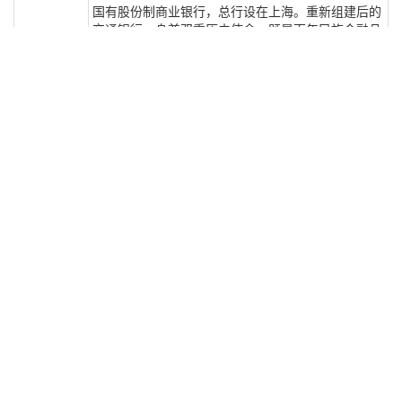
国有股份制商业银行，总行设在上海。重新组建后的
交通银行，身兼双重历史使命，既是百年民族金融品
牌的继承者，又是中国金融体制改革的先行者，实现
了六个“第一”：第一家资本来源和产权形式实行股份
制；第一家按市场原则和成本—效益原则设置机构；
第一家打破金融行业业务范围垄断，将竞争机制引入
金融领域；第一家引进资产负债比例管理，并以此规
范业务运作，防范经营风险；第一家建立双向选择的
新型银企关系；第一家可以从事银行、保险、证券业
务的综合性商业银行。2004年，国务院批准《交通
银行深化股份制改革整体方案》。根据改革方案，交
通银行2004年完成以增资扩股和集中处置不良贷款
为核心内容的财务重组，在国有五大银行中第一家完
成财务重组；2004年成功引进汇丰银行作为境外战
略投资者，在国有五大银行中第一家成功引进外资；
2005年成功发行H股并在香港联交所主板挂牌上市，
成为中国境内第一家赴境外发行上市的商业银行；
2007年成功发行A股并在上海证券交易所挂牌上市。
交通银行的发展战略是：走国际化、综合化道路，建
设以财富管理为特色的一流公众持股银行集团（简称
“两化一行”战略）；企业愿景是：建设中国最佳财富
管理银行；企业精神是：拼搏进取、责任立业、创新