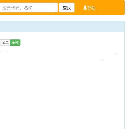
查找
登陆
近10年
全部