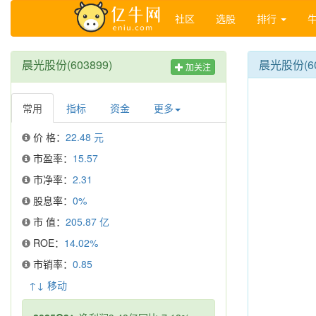
社区
选股
排行
晨光股份(603899)
晨光股份(6
加关注
常用
指标
资金
更多
价 格：
22.48 元
市盈率：
15.57
市净率：
2.31
股息率：
0%
市 值：
205.87 亿
ROE：
14.02%
市销率：
0.85
↑↓ 移动