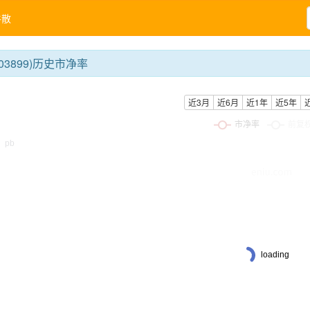
牛散
03899)历史市净率
近3月
近6月
近1年
近5年