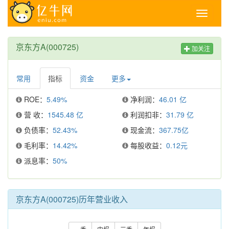
Toggle
navigati
京东方A(000725)
加关注
常用
指标
资金
更多
ROE：
5.49%
净利润：
46.01 亿
营 收：
1545.48 亿
利润扣非：
31.79 亿
负债率：
52.43%
现金流：
367.75亿
毛利率：
14.42%
每股收益：
0.12元
派息率：
50%
京东方A(000725)历年营业收入