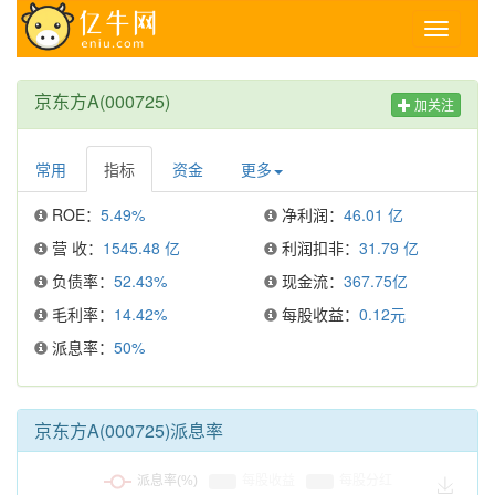
Toggle
navigati
京东方A(000725)
加关注
常用
指标
资金
更多
ROE：
5.49%
净利润：
46.01 亿
营 收：
1545.48 亿
利润扣非：
31.79 亿
负债率：
52.43%
现金流：
367.75亿
毛利率：
14.42%
每股收益：
0.12元
派息率：
50%
京东方A(000725)派息率