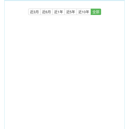
近3月
近6月
近1年
近5年
近10年
全部