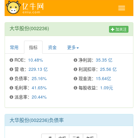
Toggle
navigati
大华股份(002236)
加关注
常用
指标
资金
更多
ROE：
10.48%
净利润：
35.35 亿
营 收：
229.13 亿
利润扣非：
25.56 亿
负债率：
25.16%
现金流：
15.64亿
毛利率：
41.65%
每股收益：
1.09元
派息率：
20.44%
大华股份(002236)负债率