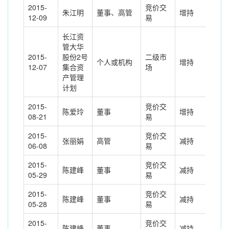
2015-
竞价交
朱江明
董事、高管
增持
9.8
12-09
易
长江资
管大华
2015-
股份2号
二级市
个人或机构
增持
323
12-07
集合资
场
产管理
计划
2015-
竞价交
陈爱玲
董事
增持
0.0
08-21
易
2015-
竞价交
张丽娟
高管
减持
-0.
06-08
易
2015-
竞价交
陈建峰
董事
减持
-2.
05-29
易
2015-
竞价交
陈建峰
董事
减持
-1.
05-28
易
2015-
竞价交
陈建峰
董事
减持
-1.