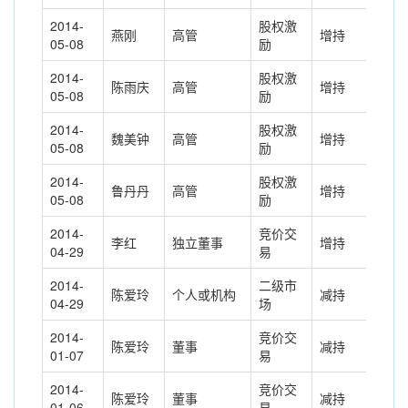
2014-
股权激
燕刚
高管
增持
11.
05-08
励
2014-
股权激
陈雨庆
高管
增持
12.
05-08
励
2014-
股权激
魏美钟
高管
增持
11.
05-08
励
2014-
股权激
鲁丹丹
高管
增持
10.
05-08
励
2014-
竞价交
李红
独立董事
增持
0.7
04-29
易
2014-
二级市
陈爱玲
个人或机构
减持
49.
04-29
场
2014-
竞价交
陈爱玲
董事
减持
-36
01-07
易
2014-
竞价交
陈爱玲
董事
减持
-20
01-06
易