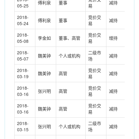
傅利泉
董事
减持
-65
05-25
易
2018-
竞价交
傅利泉
董事
减持
-77
05-24
易
2018-
竞价交
李金如
董事、高管
增持
0.0
05-08
易
2018-
二级市
魏美钟
个人或机构
减持
1.3
05-07
场
2018-
竞价交
魏美钟
高管
减持
-1.
03-19
易
2018-
竞价交
张兴明
高管
减持
-19
03-16
易
2018-
竞价交
魏美钟
高管
减持
-3.
03-16
易
2018-
二级市
张兴明
个人或机构
减持
19.
03-15
场