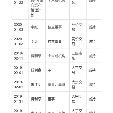
01-22
场
向资产
管理计
划
2020-
竞价交
李红
独立董事
减持
-3.
01-03
易
2020-
竞价交
李红
独立董事
减持
-3.
01-03
易
2019-
二级市
傅利泉
个人或机构
减持
100
02-11
场
2019-
大宗交
傅利泉
董事
减持
-65
02-01
易
2019-
大宗交
朱江明
董事、高管
增持
657
02-01
易
2019-
大宗交
傅利泉
董事
减持
-14
01-31
易
2019-
大宗交