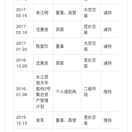
2017-
大宗交
朱江明
董事、高管
减持
-70
03-16
易
2017-
竞价交
沈惠良
高管
减持
-12
02-16
易
2017-
大宗交
陈爱玲
董事
减持
-23
01-24
易
2016-
竞价交
沈惠良
高管
减持
-8.
12-28
易
长江资
管大华
2016-
股份2号
二级市
个人或机构
增持
572
01-08
集合资
场
产管理
计划
2015-
竞价交
吴军
董事、高管
增持
6.2
12-15
易