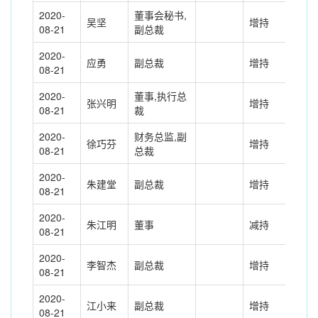
2020-
董事会秘书,
吴坚
增持
102
08-21
副总裁
2020-
应勇
副总裁
增持
102
08-21
2020-
董事,执行总
张兴明
增持
236
08-21
裁
2020-
财务总监,副
徐巧芬
增持
102
08-21
总裁
2020-
朱建堂
副总裁
增持
139
08-21
2020-
朱江明
董事
减持
-25
08-21
2020-
李智杰
副总裁
增持
102
08-21
2020-
江小来
副总裁
增持
156
08-21