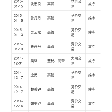
2015-
竞价交
沈惠良
高管
减持
-9.
01-15
易
2015-
竞价交
鲁丹丹
高管
减持
-2.
01-15
易
2015-
竞价交
吴云龙
高管
减持
-5.
01-13
易
2015-
竞价交
鲁丹丹
高管
减持
-2.
01-13
易
2014-
大宗交
吴坚
董秘、高管
减持
-21
12-31
易
2014-
竞价交
应勇
高管
减持
-21
12-17
易
2014-
竞价交
魏美钟
高管
减持
-10
12-17
易
2014-
竞价交
魏美钟
高管
减持
-5.
12-16
易