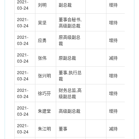
2021-
刘明
副总裁
增持
102
03-24
2021-
董事会秘书,
吴坚
增持
102
03-24
高级副总裁
2021-
原高级副总
应勇
增持
102
03-24
裁
2021-
张伟
原副总裁
减持
-44
03-24
2021-
董事,执行总
张兴明
增持
236
03-24
裁
2021-
财务总监,高
徐巧芬
增持
102
03-24
级副总裁
2021-
朱建堂
高级副总裁
增持
139
03-24
2021-
朱江明
董事
减持
-25
03-24