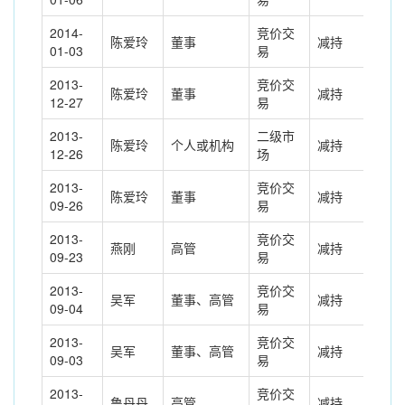
2014-
竞价交
陈爱玲
董事
减持
-24
01-03
易
2013-
竞价交
陈爱玲
董事
减持
-49
12-27
易
2013-
二级市
陈爱玲
个人或机构
减持
135
12-26
场
2013-
竞价交
陈爱玲
董事
减持
-51
09-26
易
2013-
竞价交
燕刚
高管
减持
-3.
09-23
易
2013-
竞价交
吴军
董事、高管
减持
-18
09-04
易
2013-
竞价交
吴军
董事、高管
减持
-30
09-03
易
2013-
竞价交
鲁丹丹
高管
减持
-3.