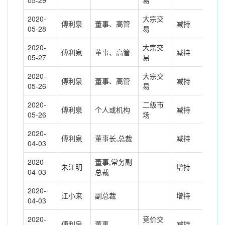
05-29
易
2020-
大宗交
傅利泉
董事、高管
减持
-90
05-28
易
2020-
大宗交
傅利泉
董事、高管
减持
-64
05-27
易
2020-
大宗交
傅利泉
董事、高管
减持
-82
05-26
易
2020-
二级市
傅利泉
个人或机构
减持
684
05-26
场
2020-
傅利泉
董事长,总裁
减持
-30
04-03
2020-
董事,常务副
朱江明
增持
309
04-03
总裁
2020-
江小来
副总裁
增持
31.
04-03
2020-
竞价交
傅利泉
董事
减持
-68