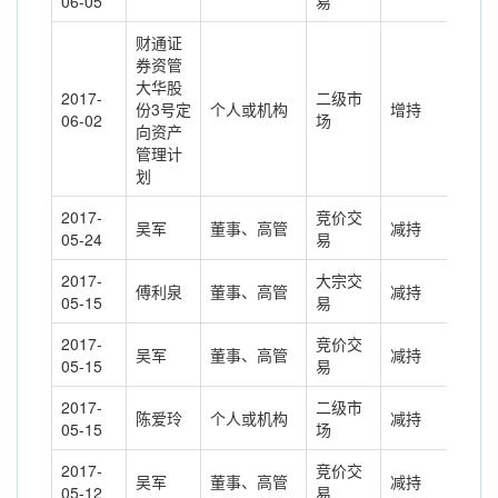
06-05
易
财通证
券资管
大华股
2017-
二级市
份3号定
个人或机构
增持
470
06-02
场
向资产
管理计
划
2017-
竞价交
吴军
董事、高管
减持
-17
05-24
易
2017-
大宗交
傅利泉
董事、高管
减持
-50
05-15
易
2017-
竞价交
吴军
董事、高管
减持
-20
05-15
易
2017-
二级市
陈爱玲
个人或机构
减持
237
05-15
场
2017-
竞价交
吴军
董事、高管
减持
-14
05-12
易