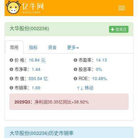
Toggle
navigati
大华股份(002236)
加关注
常用
指标
资金
更多
价 格：
16.84 元
市盈率：
14.13
市净率：
1.44
股息率：
0%
市 值：
550.54 亿
ROE：
10.48%
市销率：
1.69
↑↓ 移动
2025Q3：
净利润35.35亿同比+38.92%
大华股份(002236)历史市销率