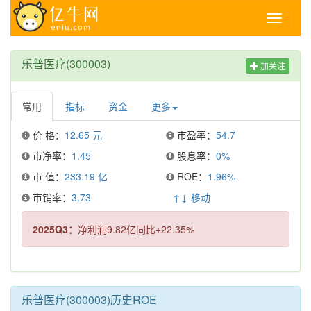
Toggle
navigati
乐普医疗(300003)
加关注
常用
指标
资金
更多
价 格：
12.65 元
市盈率：
54.7
市净率：
1.45
股息率：
0%
市 值：
233.19 亿
ROE：
1.96%
市销率：
3.73
↑↓ 移动
2025Q3：
净利润9.82亿同比+22.35%
乐普医疗(300003)历史ROE