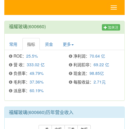
Toggle
navigati
福耀玻璃(600660)
加关注
常用
指标
资金
更多
ROE：
25.5%
净利润：
70.64 亿
营 收：
333.02 亿
利润扣非：
69.22 亿
负债率：
49.79%
现金流：
98.85亿
毛利率：
37.36%
每股收益：
2.71元
派息率：
60.19%
福耀玻璃(600660)历年营业收入