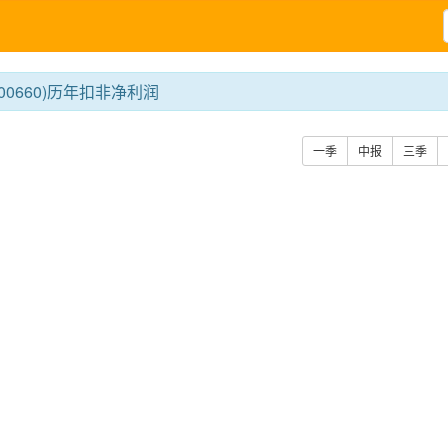
00660)历年扣非净利润
一季
中报
三季