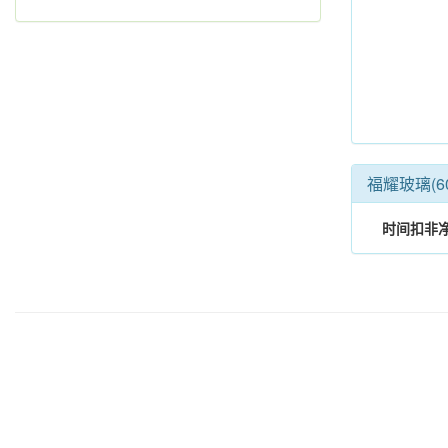
福耀玻璃(6
时间
扣非净