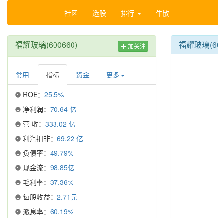
社区
选股
排行
牛散
福耀玻璃(600660)
福耀玻璃(6
加关注
常用
指标
资金
更多
ROE：
25.5%
净利润：
70.64 亿
营 收：
333.02 亿
利润扣非：
69.22 亿
负债率：
49.79%
现金流：
98.85亿
毛利率：
37.36%
每股收益：
2.71元
派息率：
60.19%